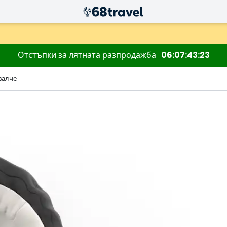
Отстъпки за лятната разпродажба
06
07
43
23
валче
Търсене