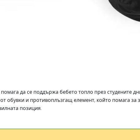
о помага да се поддържа бебето топло през студените дн
т обувки и противоплъзгащ елемент, който помага за з
вилната позиция.