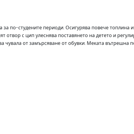
чка за по-студените периоди. Осигурява повече топлина
т отвор с цип улеснява поставянето на детето и регул
ва чувала от замърсяване от обувки. Меката вътрешна 