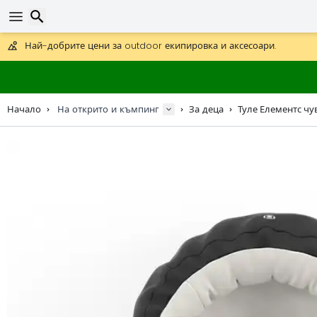
Получете безплатна доставка при поръчки над 59 €.
Предлага се и DHL Express за една нощ.
30 дни за връщане, 90 дни за дървени карти и декорации.
Най-добрите цени за outdoor екипировка и аксесоари.
Търсене
Начало
На открито и къмпинг
За деца
Туле Елементс чу